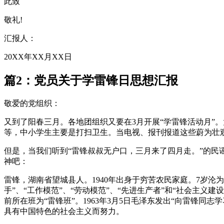
此致
敬礼!
汇报人：
20XX年XX月XX日
篇2：党员关于学雷锋日思想汇报
敬爱的党组织：
又到了阳春三月。各地团组织又要在3月开展“学雷锋活动月”
等，中小学生主要是打扫卫生。当电视、报刊报道这些蔚为壮
但是，当我们听到“雷锋叔叔无户口，三月来了四月走。”的民
神吧：
雷锋，湖南省望城县人。1940年出身于穷苦农民家庭。7岁
手”、“工作模范”、“劳动模范”、“先进生产者”和“社会主义
前所在班为“雷锋班”。1963年3月5日毛泽东发出“向雷锋同
具有中国特色的社会主义而努力。