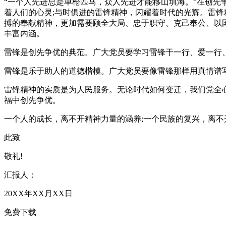
“一个人先进总是单枪匹马，众人先进才能移山填海。”在创先争
着人们的心灵;与时俱进的雷锋精神，闪耀着时代的光辉。雷
搏的奉献精神，更加需要顾全大局、忠于职守、克己奉公、以
丰富内涵。
雷锋是创先争优的典范。广大党员要学习雷锋干一行、爱一行、
雷锋是乐于助人的道德楷模。广大党员要像雷锋那样用真情谱
雷锋精神的实质是为人民服务。无论时代如何变迁，我们党全
福中创先争优。
一个人的成长，离不开精神力量的涵养;一个民族的复兴，离不
此致
敬礼!
汇报人：
20XX年XX月XX日
免费下载