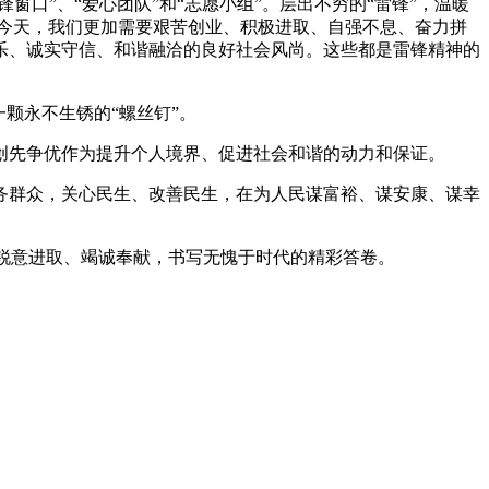
口”、“爱心团队”和“志愿小组”。层出不穷的“雷锋”，温暖
今天，我们更加需要艰苦创业、积极进取、自强不息、奋力拼
乐、诚实守信、和谐融洽的良好社会风尚。这些都是雷锋精神的
颗永不生锈的“螺丝钉”。
创先争优作为提升个人境界、促进社会和谐的动力和保证。
务群众，关心民生、改善民生，在为人民谋富裕、谋安康、谋幸
，锐意进取、竭诚奉献，书写无愧于时代的精彩答卷。