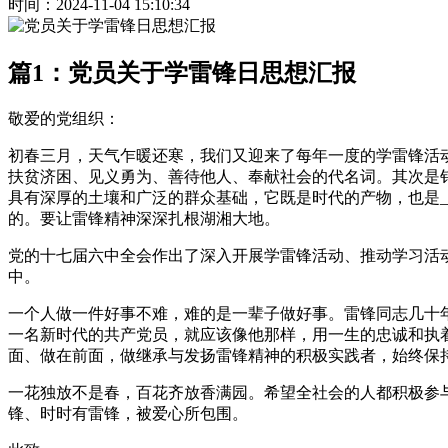
时间：2024-11-04 15:10:34
篇1：党员关于学雷锋日思想汇报
敬爱的党组织：
初春三月，天气乍暖还寒，我们又迎来了每年一度的学雷锋活
扶贫济困、见义勇为、善待他人、奉献社会的代名词。其次是
具有深厚的土壤和广泛的群众基础，它既是时代的产物，也是_
的。要让雷锋精神深深扎根湖湘大地。
党的十七届六中全会作出了深入开展学雷锋活动、推动学习活
中。
一个人做一件好事不难，难的是一辈子做好事。雷锋同志几十
一名新时代的共产党员，就应该像他那样，用一生的忠诚和执
面、做在前面，做继承与发扬雷锋精神的积极实践者，始终保
一花独放不是春，百花齐放香满园。希望全社会的人都积极参
锋、时时有雷锋，被爱心所包围。