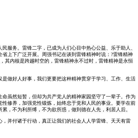
人民服务。雷锋二字，已成为人们心目中热心公益、乐于助人、
全省上下广泛开展。周强书记在谈到雷锋精神时说：?雷锋精神
神，其内核是跨越时空的，雷锋精神永不过时，雷锋精神是永恒
仅是做好人好事，我们更要把这种精神贯穿于学习、工作、生活
生命虽然短暂，但却为共产党人的精神家园坚守了一辈子。作为
党性修养，加强党性锻炼，始终忠于党和人民的事业。要学在前
所累，不为利所缚，不为欲所惑，做到德在人先，利居人后。
心，并付诸于行动，真正让我们的社会人人学雷锋、天天有雷