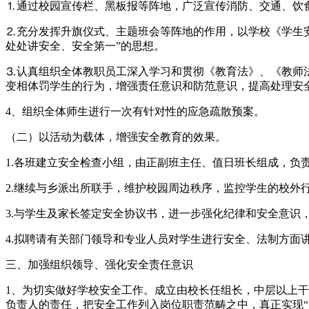
⒈通过校园宣传栏、黑板报等阵地，广泛宣传消防、交通、饮
⒉充分发挥升旗仪式、主题班会等阵地的作用，以学校《学生
处处讲安全、安全第一”的思想。
⒊认真组织全体教职员工深入学习和贯彻《教育法》、《教师
变相体罚学生的行为，增强责任意识和防范意识，提高处理安
4、组织全体师生进行一次有针对性的应急疏散预案。
（二）以活动为载体，增强安全教育的效果。
1.各班建立安全检查小组，由正副班主任、值日班长组成，负
2.继续与乡派出所联手，维护校园周边秩序，监控学生的校外
3.与学生及家长签定安全协议书，进一步强化纪律和安全意识
4.拟聘请有关部门领导和专业人员对学生进行安全、法制方面
三、加强组织领导、强化安全责任意识
1、为切实做好学校安全工作。成立由校长任组长，中层以上
负责人的责任，把安全工作列入岗位职责范畴之中，真正实现“