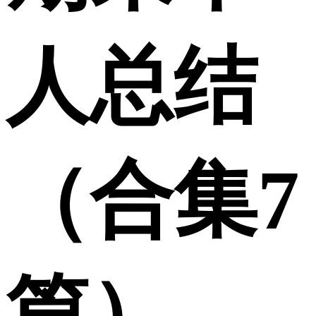
人总结
（合集7
篇）