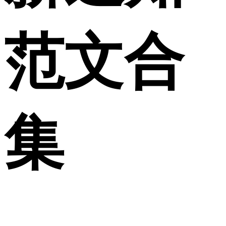
范文合
集