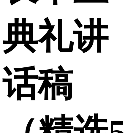
典礼讲
话稿
（精选5