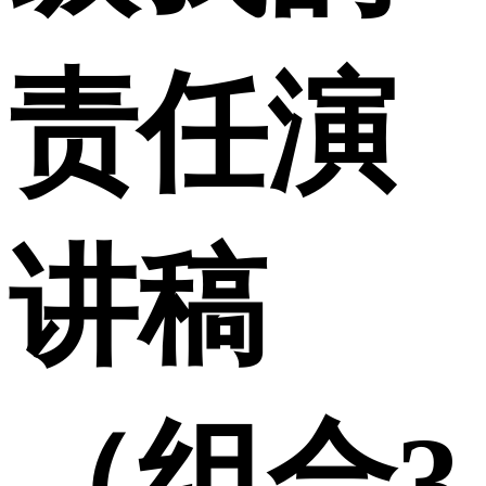
责任演
讲稿
（组合3