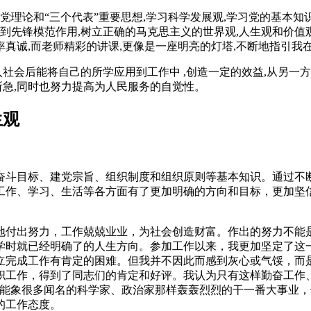
党理论和“三个代表”重要思想,学习科学发展观,学习党的基本
起到先锋模范作用,树立正确的马克思主义的世界观,人生观和价值
坦率真诚,而老师精彩的讲课,更像是一座明亮的灯塔,不断地指引我
入社会后能将自己的所学应用到工作中 ,创造一定的效益,从另一
所急,同时也努力提高为人民服务的自觉性。
生观
奋斗目标、建党宗旨、组织制度和组织原则等基本知识。通过不
工作、学习、生活等各方面有了更加明确的方向和目标，更加坚
。
地付出努力，工作兢兢业业，为社会创造财富。作出的努力不能
学时就已经明确了的人生方向。参加工作以来，我更加坚定了这
立完成工作有肯定的困难。但我并不因此而感到灰心或气馁，而
职工作，得到了同志们的肯定和好评。我认为只有这样勤奋工作
不能象很多闻名的科学家、政治家那样轰轰烈烈的干一番大事业
的工作态度。