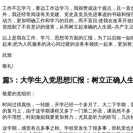
工作不忘学习，要边工作边学习，我很赞成这个观点，且一直
外，我还经常阅读有关党建、党史及党员先进事迹的书籍和报
动力，更加明确工作和学习的目的，而不盲目;使我在改革开放
觉抵制了不良意识的侵害，从而树立起准确的人生观--共产主
以上是我在工作、学习、思想等方面的汇报，为了以后能一如
起来;把为人民服务的决心同过硬的业务本领统一起来，更加
此致
敬礼!
篇5：大学生入党思想汇报：树立正确人
敬爱的党组织：
时间过得真快，一转眼，开学已经一个多月了。大二下学期，
的复习上，由于这学期课程又多了一门第二外语，课虽然不多
的不理想，时刻激励我要更加努力，尤其是听力的听写，几次
这学期，感觉有点多事之秋。学校里发生了很多事，班机里也