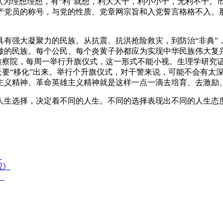
认为理想理想，有“利”就想，利大大干，利小小干，无利不干。
产党员的称号，与党的性质、党章网宗旨和入党誓言格格不入。那
有强大凝聚力的民族。从抗震、抗洪抢险救灾，到防治“非典”
傲的民族。每个公民、每个炎黄子孙都应为实现中华民族伟大复兴
们检察院，每周一举行升旗仪式，这一形式不能小视。生理学研究
一天要“移化”出来。举行个升旗仪式，对干警来说，可能不会有
主义精神、革命英雄主义精神就是这样一点一滴去培育、去激励
人生选择，决定着不同的人生。不同的选择表现出不同的人生态
》
观》
》