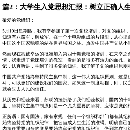
篇2：大学生入党思想汇报：树立正确人
敬爱的党组织：
5月19日星期四，我有幸参加了第一次党校培训，对党的组织
知道有八路军，解放军。在一个个电影组成的片段里，从心里
中国这个国家稳稳的站在世界强国之林。热爱中国共产党从小
然而现在我被幸运的批准加入第四十期党校的培训，在荣幸之余
情，我走进了党课培训的教室，看到的是很多有活力的面孔、
记，认真听讲，学到了很多党的知识。我了解了党的组织原则
中国共产党始终坚持民主集中制，这一伟大的组织原则。这是
斗，可以更好的建设我们的国家。如果这一制度动摇，则，民
就会失去人民的信任。
从历史和经验来看，苏联的挫折给了我们经验教训，国内的十
里，坚持民主集中制原则是一个尤为重要的坚持。应该是党的
正所谓：国有国法，家有家规，任何一个组织和部门都有其纪
始终坚持党的组织纪律，把它当成人生生活的准绳。明确自己
内担任重要职务的党员要始终牢记党的组织纪律。做到常在河