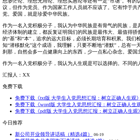
想渺茫论、理想无用论、理想实惠论等还有一定“市场”。有的
议，但作为党员、作为国家工作人员就不应该了。它有悖于共
党。爱国，就是珍爱中华民族。
作为一名入党积极分子，我认为中华民族是有骨气的民族，是具
经济体制的建立，都反复证明我们的民族是最伟大、最值得骄
的“基”和“本”，追求的远大目标，必须长期培育和积累。我
知“潜移默化”这个成语，我理解，只要不断地“潜默”，总有
刹那，自然会多一点健康向上的东西，少一点私心杂念。爱国
作为一名入党积极分子，我认为人生观是可以选择的。不同的
汇报人：XX
免费下载
免费下载《txt版 大学生入党思想汇报：树立正确人生观
免费下载《word版 大学生入党思想汇报：树立正确人生
免费下载《pdf版 大学生入党思想汇报：树立正确人生观
今日推荐
新公司开业领导讲话稿（精选4篇）
06-19