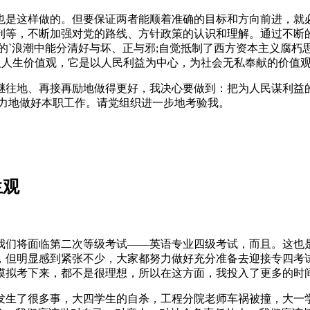
也是这样做的。但要保证两者能顺着准确的目标和方向前进，就
刊等，不断加强对党的路线、方针政策的认识和理解。通过不断
的`浪潮中能分清好与坏、正与邪;自觉抵制了西方资本主义腐朽思
义人生价值观，它是以人民利益为中心，为社会无私奉献的价值
继往地、再接再励地做得更好，我决心要做到：把为人民谋利益的
努力地做好本职工作。请党组织进一步地考验我。
生观
我们将面临第二次等级考试——英语专业四级考试，而且。这也
，但明显感到紧张不少，大家都努力做好充分准备去迎接专四考
模拟考下来，都不是很理想，所以在这方面，我投入了更多的时
发生了很多事，大四学生的自杀，工程分院老师车祸被撞，大一