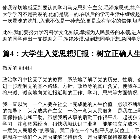
使我深切地感受到要认真学习马克思列宁主义,毛泽东思想,共产
大学学习不是割裂的,他们是统一的,在以后的学习生活中继续
一次灵魂的洗礼 ,入党不仅是一种光荣,更是应有坚定的信仰,
此外,我们要努力学习科学文化知识,掌握为人民服务的本领,进
助的同学伸出一支援助之手,拒绝冷漠,做到想同学所想,急同学
篇4：大学生入党思想汇报：树立正确人
敬爱的党组织：
政治学习中接受了党的教育，系统地了解了党的历史、性质、
进一步理解党的基本路线、方针、政策等的真正含义。使我在
将忠诚、诚实地向党汇报近期的工作、学习、思想等方面情况
我一直以为，一个人要在社会上完成他的人生价值，必须不断
的领导下，为完成共产主义，一心一意为人民服务，是我在上
直保持信心和干劲。虽然我所从事的后勤工作很平凡，起初独
学习，注意积累经验。很快我就认识了业务，能够独立完成本
一意为人民服务”的宗旨。我工作在一个特别平凡的岗位上，
键就在于我们个人是否能够坚持信念，是否能够保持兢兢业业