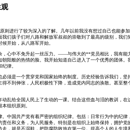
生观
，原则进行了较为深入的了解。几年以前我没有想过自己也能参
面我们孩子们对八路和解放军叔叔的崇敬到了最高的级别，我们
时候开始，从八路军开始。
，心中不免升起一丝压力。——与伟大的**党员相比，我有能
如朝阳般的热情的脸。我开始知道自己进入了一个优秀的团体。
和纪律。
也必须是一个贯穿党和国家始终的制度。历史经验告诉我们，坚
主得不到伸张，人民积极性下降，造成党内同志的涣散。甚至整
年动乱给全国人民上了生动的一课。结合这些血与泪的教训，在
根本组织原则。
律。中国共产党有着严密的组织纪律。包括：日常行为中的纪律
的责任和义务，为人民服务。特别是在组织上始终保持，拥护党
边走，就是不湿鞋，把防腐防敗放在第一位。提高个人的人生境