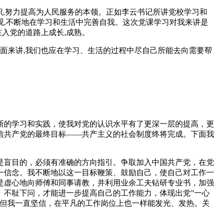
知识,努力提高为人民服务的本领。正如李云书记所讲党校学习和
观,不断地在学习和生活中完善自我。这次党课学习对我来讲是
在入党的道路上成长,成熟。
方面来讲,我们也应在学习、生活的过程中尽自己所能去向需要帮
断的学习和实践，使我对党的认识水平有了更深一层的提高，更
信共产党的最终目标——共产主义的社会制度终将完成。下面我
是盲目的，必须有准确的方向指引。争取加入中国共产党，在党
一信念。我不断地以这一目标鞭策、鼓励自己，使自己对工作一
是虚心地向师傅和同事请教，并利用业余工夫钻研专业书，加强
、不耻下问，才能进一步提高自己的工作能力，体现出党”一心
，但我一直坚信，在平凡的工作岗位上也一样能发光、发热。关