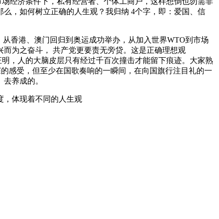
市场经济条件下，私有经营者、个体工商户，这样想倒也勿需非
么，如何树立正确的人生观？我归纳 4个字，即：爱国、信
，从香港、澳门回归到奥运成功举办，从加入世界WTO到市场
而为之奋斗， 共产党更要责无旁贷。这是正确理想观
证明，人的大脑皮层只有经过千百次撞击才能留下痕迹。大家熟
太深的感受，但至少在国歌奏响的一瞬间，在向国旗行注目礼的一
、去养成的。
度，体现着不同的人生观