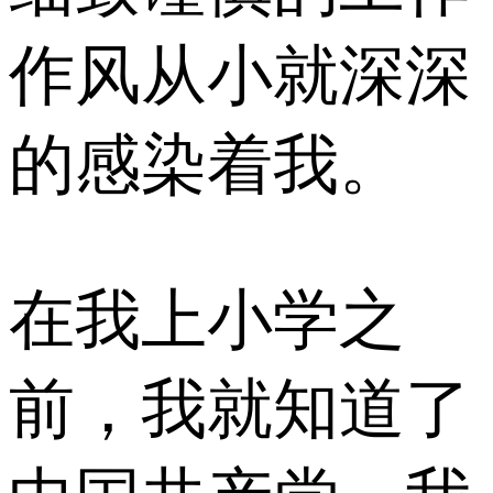
作风从小就深深
的感染着我。
在我上小学之
前，我就知道了