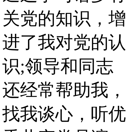
关党的知识，增
进了我对党的认
识;领导和同志
还经常帮助我，
找我谈心，听优