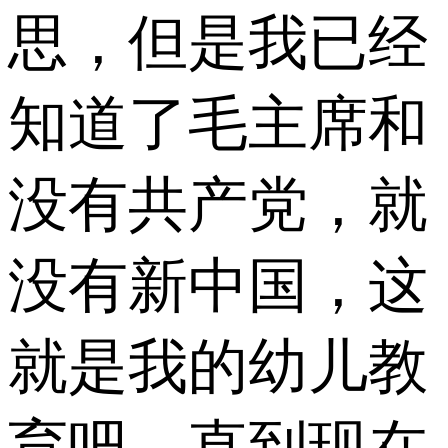
思，但是我已经
知道了毛主席和
没有共产党，就
没有新中国，这
就是我的幼儿教
育吧。直到现在