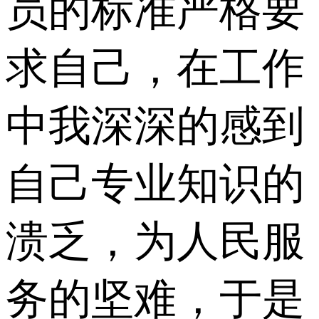
员的标准严格要
求自己，在工作
中我深深的感到
自己专业知识的
溃乏，为人民服
务的坚难，于是