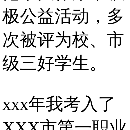
极公益活动，多
次被评为校、市
级三好学生。
xxx年我考入了
XXX市第一职业