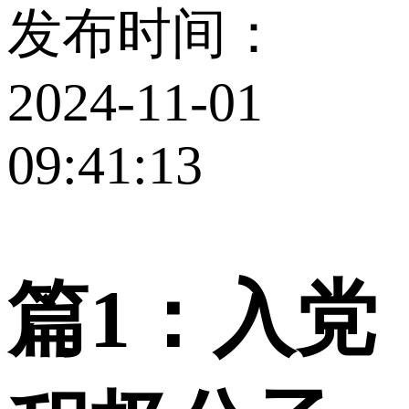
发布时间：
2024-11-01
09:41:13
篇1：入党