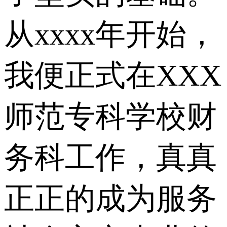
从xxxx年开始，
我便正式在XXX
师范专科学校财
务科工作，真真
正正的成为服务