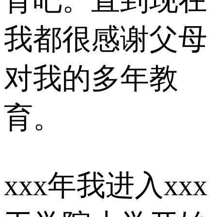
我都很感谢父母
对我的多年教
育。
xxx年我进入xxx