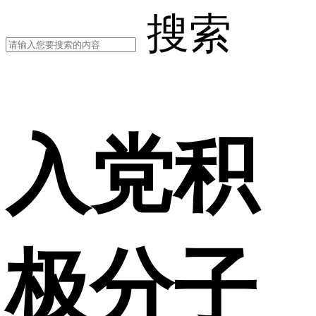
搜索
入党积
极分子