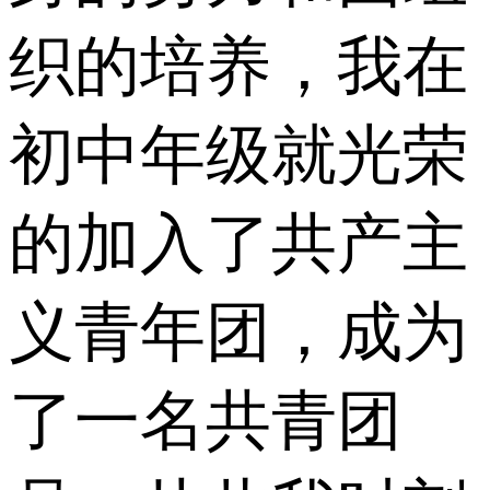
织的培养，我在
初中年级就光荣
的加入了共产主
义青年团，成为
了一名共青团