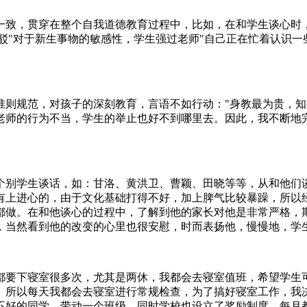
一致，贯穿在整个自我道德教育过程中，比如，在和学生谈心时
驳"对于新生事物的敏感性，学生强过老师"自己正在忙着认识
准则规范，对孩子的深刻教育，言语不如行动："身教最为贵，知
老师的行为不当，学生的举止也好不到哪里去。因此，我不断地
个别学生谈话，如：甘洛、黄洪卫、曹颖、田晓等等，从和他们
有上进心的，由于文化基础打得不好，加上脾气比较暴躁，所以
都做。在和他谈心的过程中，了解到他的家长对他是非常严格，
，当然看到他的改变的心里也很安慰，时而表扬他，慢慢地，学
都要下寝室很多次，尤其是两休，我都会去寝室值班，希望学生
所以每天我都会去寝室进行常规检查，为了搞好寝室工作，我决定
不好的同学，带动一个班级，同时学校也设立了奖励制度，每月