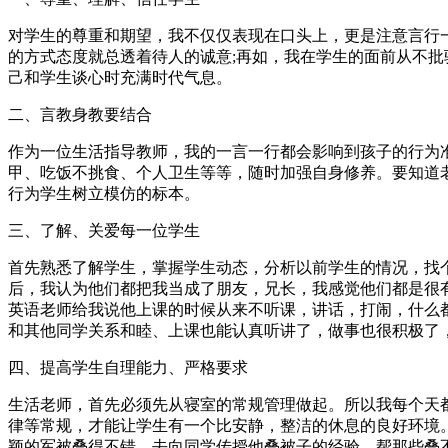
对学生的尊重和期望，我不仅仅表现在口头上，更是注意言行
的方式态度就总透着待人的诚意;再如，我在学生的面前从不批
己和学生谈心时充满时代气息。
二、言教身教要结合
作为一位生活指导教师，我的一言一行都会影响到孩子的行为
甲、吃饭不挑食、个人卫生等等，随时加强自身修养。要知道
行为学生树立模仿的标本。
三、了解、关爱每一位学生
首先熟悉了解学生，掌握学生动态，分析以前学生的情况，找
后，我认为他们都把我当成了朋友，兄长，我感觉他们都是很
英语老师给我说他上课的时候从来不听课，讲话，打闹，什么
和其他同学关系和睦、上课也能认真听讲了，做事也很积极了
四、提高学生自理能力、严格要求
生活老师，首先必须先从寝室的常规管理做起。所以我每个天
律等常规，才能让学生有一个比安静，整洁的休息的良好环境。
颖的军被叠得不错，去向同学传授他叠被子的经验，帮那些叠