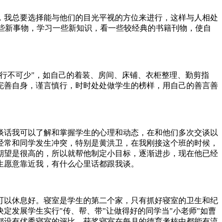
，我总要选择能与他们的目光平视的方位来进行，这样与人相处
一些新事物，学习一些新知识，看一些较经典的书籍刊物，使自
行不可少"，如自己的着装、房间、床铺、衣柜整理、勤剪指
完善自身，谨言慎行，时时处处做学生的榜样，用自己的善言善
谈话我可以了解和掌握学生的心理和动态，在和他们多次交谈以
经常和同学发生冲突，特别是黄洪卫，在我刚接这个班的时候，
期望是很高的，所以就帮他制定小目标，逐渐进步，现在他已经
生愿意靠近我，有什么心里话都跟我谈。
可以休息好。寝室是学生的第二个家，只有抓好寝室的卫生和纪
发展学生实行"传、帮、带"让做得好的同学当"小老师"如曹
都设有优秀寝室的评比，获奖寝室在每月的德育考核中都能有流