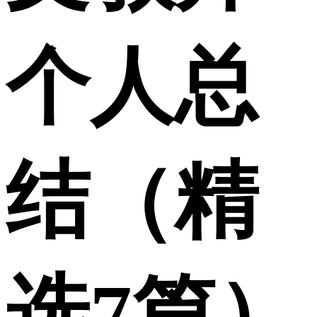
个人总
结（精
选7篇）