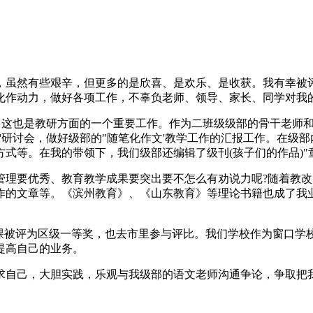
，虽然有些艰辛，但更多的是欣喜、是欢乐、是收获。我有幸被
化作动力，做好各项工作，不辜负老师、领导、家长、同学对我
施，这也是教研方面的一个重要工作。作为二班级级部的骨干老师
'研讨会，做好级部的"随笔化作文'教学工作的汇报工作。在级部
式等。在我的带领下，我们级部还编辑了级刊(孩子们的作品)"
管理要优秀、教育教学成果要突出要不怎么有劝说力呢?随着教
作的文章等。《滨州教育》、《山东教育》等理论书籍也成了我业
一课被评为区级一等奖，也去市里参与评比。我们学校作为窗口学
提高自己的业务。
求自己，大胆实践，乐观与我级部的语文老师沟通争论，争取把我