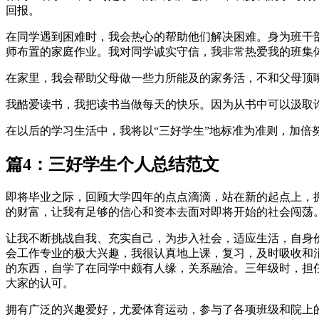
回报。
在同学遇到困难时，我会热心的帮助他们解决困难。身为班干
师布置的家庭作业。我对同学诚实守信，我非常热爱我的班集
在家里，我会帮助父母做一些力所能及的家务活，不和父母顶
我酷爱读书，我把读书当做每天的快乐。因为从书中可以汲取
在以后的学习生活中，我将以“三好学生”地标准为准则，加倍
篇4：三好学生个人总结范文
即将毕业之际，回顾大学四年的点点滴滴，站在新的起点上，
的财富，让我有足够的信心和资本去面对即将开始的社会闯荡
让我不断挑战自我、充实自己，为步入社会，适应生活，自身
会工作专业的极大兴趣，我很认真地上课，复习，及时吸收和
的东西，自学了在同学中颇有人缘，关系融洽。三年级时，担
大家的认可。
拥有广泛的兴趣爱好，尤爱体育运动，参与了各项班级和院上