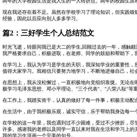
两年的大学校园生活是我人生的一大转折点。两年的校园生涯
现在我还存在着不足。虽然在学校学习了理论知识，但实践锻
经验，因此以后应向别人多多学习。
篇2：三好学生个人总结范文
时光飞逝，转眼间我已是大二的学生,回顾过去的一年，感触
我严格要求自己，积极进取，在老师、同学的鼓励和帮助下，
在学习上，我认为学习是学生的天职，我深知学业的重要性，
值得大家学习。我相信只要努力地学习，不断地进修自己，社
在思想上，我从没松懈过，一直积极地向党组织靠拢。无论在
极学习毛泽东思想、邓小平理论、"三个代表"、"八荣八耻"
在工作上，我踏实肯干，认真的做好了每一件事，积极主动配
在生活中，由于我积极乐观，诚实守信，乐于帮助我身边每一
在学校的这一年里，我也遇到过不少困难，受过不少挫折，尽
许多。感谢我的老师以及同学一直以来对我在生活和学习上的
我的学习生涯画一个完美的句号。