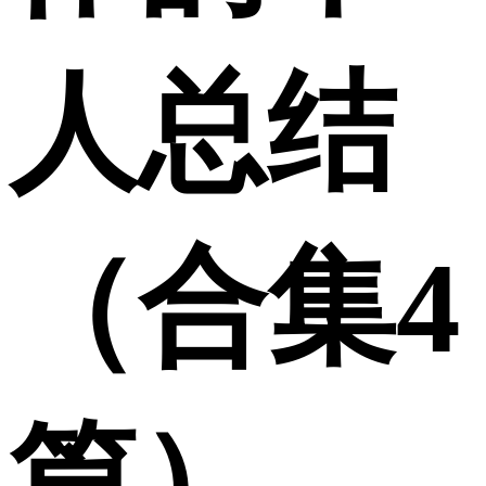
人总结
（合集4
篇）