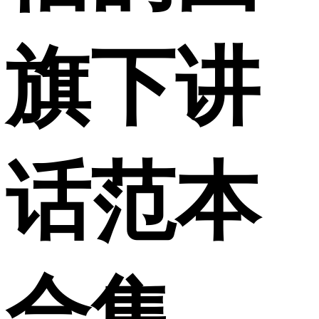
旗下讲
话范本
合集