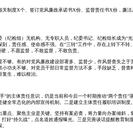
关制度X个、签订党风廉政承诺书X份、监督责任书X份，廉洁
。
委（纪检组）无机构、无专职人员，纪委书记、纪检组长成为“光
深刻，责任感、使命感不强。在“三转”工作中，存在上转下不转
硬碰硬，不愿监督，不敢监督，不敢负责。
度不够。有的对党风廉政建设部署多、监督少，作风督查失之于
抓小功夫不够。对党员干部日常监督方法不多，手段缺乏，督查
而复生，难以根治。
手”的主体责任意识，仍是当前和今后一个时期推动“两个责任”
是健全常态化的内部宣传机制。二是建立主体责任履职培训制度
出重点、聚焦主业是关键。坚持有案必查，将力量向办案倾斜，集
，打好“持久战”，点名道姓通报曝光。三是完善谈话提醒教育制
误。