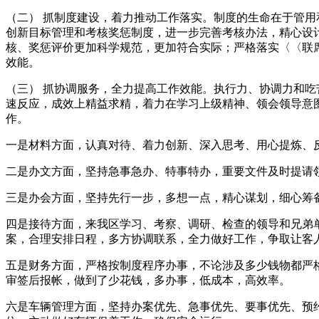
（二） 抓制度建设，着力推动工作落实。制度的生命在于管
创新目标管理和考核奖惩制度，进一步完善考核办法，精心设计
核、奖惩评价更加科学规范，更加符合实际；严格落实〈〈联
效能。
（三） 抓协调服务，全力提高工作效能。执行力、协调力和吃
速反应，成效上精益求精，着力在学习上级精神、领会领导意
作。
一是材料方面，认真对待、着力创新、深入思考、用心提炼、
二是办文方面，坚持急事急办、特事特办，重要文件及时提请
三是办会方面，坚持先行一步，多想一点，精心谋划，细心筹
四是接待方面，来我区学习、考察、调研、检查的领导和兄弟
案，合理安排日程，多方协调联系，全力做好工作，争取让客
五是财务方面，严格按制度程序办事，不论涉及多少钱物都严
审签后报帐，做到了少花钱，多办事，低成本，高效率。
六是车辆管理方面，坚持办案优先、急事优先、要事优先、预