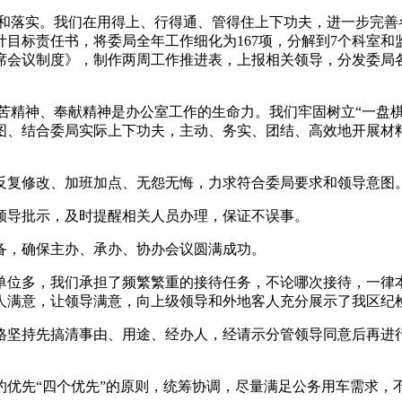
用和落实。我们在用得上、行得通、管得住上下功夫，进一步完善
目标责任书，将委局全年工作细化为167项，分解到7个科室
席会议制度》，制作两周工作推进表，上报相关领导，分发委局
苦精神、奉献精神是办公室工作的生命力。我们牢固树立“一盘
图、结合委局实际上下功夫，主动、务实、团结、高效地开展材
反复修改、加班加点、无怨无悔，力求符合委局要求和领导意图
领导批示，及时提醒相关人员办理，保证不误事。
备，确保主办、承办、协办会议圆满成功。
单位多，我们承担了频繁繁重的接待任务，不论哪次接待，一律本
人满意，让领导满意，向上级领导和外地客人充分展示了我区纪
格坚持先搞清事由、用途、经办人，经请示分管领导同意后再进
约优先“四个优先”的原则，统筹协调，尽量满足公务用车需求，