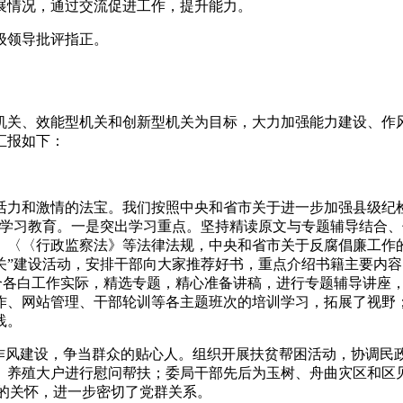
展情况，通过交流促进工作，提升能力。
级领导批评指正。
型机关、效能型机关和创新型机关为目标，大力加强能力建设、
汇报如下：
活力和激情的法宝。我们按照中央和省市关于进一步加强县级纪
强学习教育。一是突出学习重点。坚持精读原文与专题辅导结合
》、〈〈行政监察法》等法律法规，中央和省市关于反腐倡廉工作
关”建设活动，安排干部向大家推荐好书，重点介绍书籍主要内
结合各白工作实际，精选专题，精心准备讲稿，进行专题辅导讲座
工作、网站管理、干部轮训等各主题班次的培训学习，拓展了视野
践。
作风建设，争当群众的贴心人。组织开展扶贫帮困活动，协调民
、养殖大户进行慰问帮扶；委局干部先后为玉树、舟曲灾区和区见
的关怀，进一步密切了党群关系。