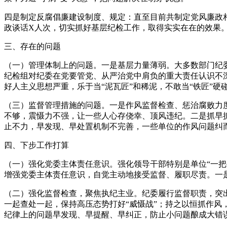
四是制定反腐倡廉建设制度、规定：直至目前共制定党风廉政相
政谈话X人次，切实抓好基层纪检工作，取得实实在在的效果
三、存在的问题
（一）管理体制上的问题。一是基层力量薄弱。大多数部门纪
纪检组对纪委在党要管党、从严治党中肩负的重大责任认识不
好人主义思想严重，乐于当“泥瓦匠”和稀泥，不敢当“铁匠”
（三）监督管理措施的问题。一是作风监督检查、惩治腐败力
不够，震慑力不强，让一些人心存侥幸、顶风违纪。二是抓早
止不力，早发现、早处置机制不完善，一些单位的作风问题纠
四、下步工作打算
（一）强化党委主体责任意识。强化领导干部特别是单位“一把
增强党委主体责任意识，自觉主动地接受监督、履职尽责。一
（二）强化监督检查，聚焦执纪主业。纪委履行监督职责，突
一起查处一起，保持高压态势打好“威慑战”；持之以恒抓作风
纪律上的问题早发现、早提醒、早纠正，防止小问题酿成大错