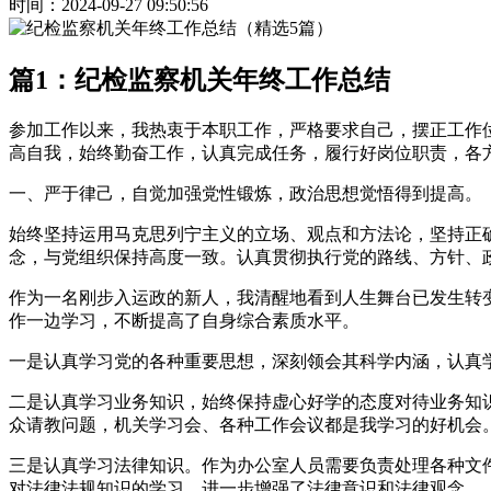
时间：2024-09-27 09:50:56
篇1：纪检监察机关年终工作总结
参加工作以来，我热衷于本职工作，严格要求自己，摆正工作位
高自我，始终勤奋工作，认真完成任务，履行好岗位职责，各
一、严于律己，自觉加强党性锻炼，政治思想觉悟得到提高。
始终坚持运用马克思列宁主义的立场、观点和方法论，坚持正
念，与党组织保持高度一致。认真贯彻执行党的路线、方针、
作为一名刚步入运政的新人，我清醒地看到人生舞台已发生转
作一边学习，不断提高了自身综合素质水平。
一是认真学习党的各种重要思想，深刻领会其科学内涵，认真学
二是认真学习业务知识，始终保持虚心好学的态度对待业务知
众请教问题，机关学习会、各种工作会议都是我学习的好机会
三是认真学习法律知识。作为办公室人员需要负责处理各种文
对法律法规知识的学习，进一步增强了法律意识和法律观念。