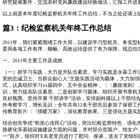
研究疑难案件，交流农村党风廉政建设经验做法，汇报工作进
以上就是本年度纪检监察机关年终工作总结，不当之处还请上
篇3：纪检监察机关年终工作总结
2011年，我们紧紧围绕工作大局，以建设学习型机关、务实
委局各项工作有序、顺畅、高效运转提供了有力保障。现总结
一、2011年主要工作及成效
（一）抓学习实践，大力提升队伍素质。学习实践是永葆工作
党的忠诚卫士、当群众贴心人”主题实践活动为载体，大力加
式，认真组织学习xx届四中、五中全会精神，〈〈廉政准则
识，努力提高队伍素质。二是创新学习载体。组织开展书香机
良好氛围。坚持开展 千部讲学”活动，安排副科级以上干部
外考察学习，增长见识；全年共有12名干部先后参加了保密
传教育影片〈〈情暖万家》，深化教育效果。三是强化主题实
结合创先争优”和党心连民心”活动，突出纪检监察特色，强化
路硬化等基础设施建设方面的问题，并对部分贫困户、纯女户
一”前夕，组织对X名老党员进行了慰问、座谈，送去了党组织