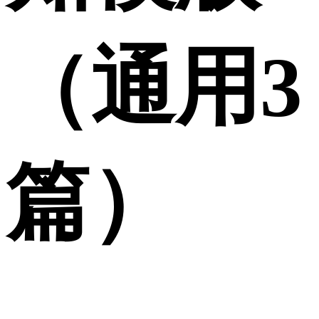
（通用3
篇）