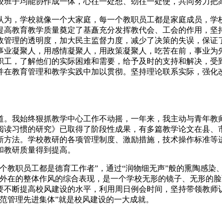
校班子均能协作成一体，心往一处想、劲往一处使，共同努力把
认为，学校就像一个大家庭，每一个教职员工都是家庭成员，学
提高教育教学质量奠定了基矗充分发挥教代会、工会的作用，坚
政管理的透明度，加大民主监督力度，减少了决策的失误，保证
事业凝聚人，用感情凝聚人，用政策凝聚人，吃苦在前，事业为
职工，了解他们的实际困难和需要，给予及时的支持和解决，受
并在教育管理和教学实践中加以贯彻。坚持理论联系实际，强化
。
道。我始终狠抓教学中心工作不动摇，一年来，我主动与青年教
外阅读习惯的研究》已取得了阶段性成果，有多篇教学论文在县、
新方法。学校教研的各项管理制度、激励措施，技术操作标准等
和教研质量得到提高。
个教职员工都是德育工作者”，通过“润物细无声”般的熏陶感染
和外在的整体作风的综合表现，是一个学校无形的镜子、无形的
要不断提高校风建设的水平，利用周日例会时间，坚持带领教师
范管理先进集体”就是校风建设的一大成就。