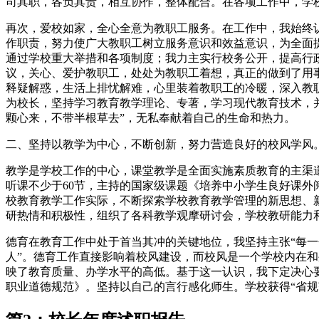
司其职，各负其责，相互协作，整体配合。在各项工作中，学
再次，爱校如家，全心全意为教职工服务。在工作中，我始终
作职责，努力使广大教职工树立服务意识和效益意识，为全面
通过学校重大举措和各项制度；我力主实行校务公开，提高行
议，关心、爱护教职工，处处为教职工着想，真正的做到了用
释疑解惑，生活上排忧解难，心里装着教职工的冷暖，深入教
为校长，坚持学习教育教学理论、专著，学习现代教育技术，
颗心来，不带半根草去”，无私奉献着自己的生命和热力。
二、坚持以教学为中心，不断创新，努力营造良好的校风学风
教学是学校工作的中心，课堂教学是全面实施素质教育的主渠
听课不少于60节，主持的国家级课题《培养中小学生良好课
校教育教学工作实际，不断探索学校教育教学管理的新思想、
研热情和积极性，组织了各科教学观摩研讨会，学校教研能力
德育在教育工作中处于首当其冲的关键地位，我坚持主张“每一
人”。德育工作直接影响着校风建设，而校风是一个学校内在
映了教育质量、办学水平的高低。基于这一认识，我下定决心
职业道德规范》。坚持以自己的言行感化师生。学校获得“省规