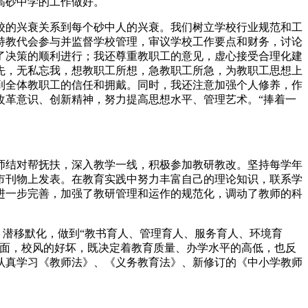
高砂中学的工作做好。
校的兴衰关系到每个砂中人的兴衰。我们树立学校行业规范和工
持教代会参与并监督学校管理，审议学校工作要点和财务，讨论
了决策的顺利进行；我还尊重教职工的意见，虚心接受合理化建
先，无私忘我，想教职工所想，急教职工所急，为教职工思想上
到全体教职工的信任和拥戴。同时，我还注意加强个人修养，作
改革意识、创新精神，努力提高思想水平、管理艺术。“捧着一
师结对帮抚扶，深入教学一线，积极参加教研教改。坚持每学年
市刊物上发表。在教育实践中努力丰富自己的理论知识，联系学
进一步完善，加强了教研管理和运作的规范化，调动了教师的科
、潜移默化，做到“教书育人、管理育人、服务育人、环境育
脸面，校风的好坏，既决定着教育质量、办学水平的高低，也反
认真学习《教师法》、《义务教育法》、新修订的《中小学教师