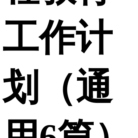
工作计
划（通
用6篇）