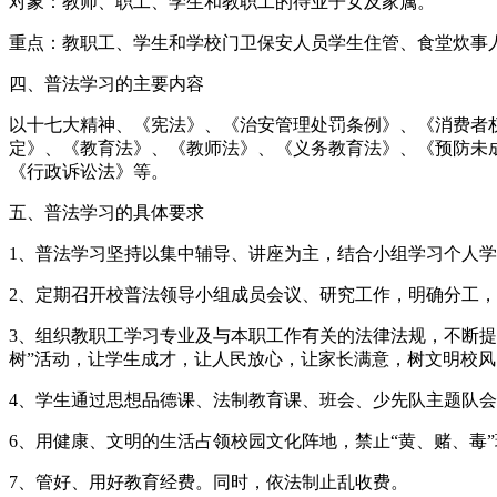
对象：教师、职工、学生和教职工的待业子女及家属。
重点：教职工、学生和学校门卫保安人员学生住管、食堂炊事
四、普法学习的主要内容
以十七大精神、《宪法》、《治安管理处罚条例》、《消费者
定》、《教育法》、《教师法》、《义务教育法》、《预防未
《行政诉讼法》等。
五、普法学习的具体要求
1、普法学习坚持以集中辅导、讲座为主，结合小组学习个人学
2、定期召开校普法领导小组成员会议、研究工作，明确分工
3、组织教职工学习专业及与本职工作有关的法律法规，不断
树”活动，让学生成才，让人民放心，让家长满意，树文明校
4、学生通过思想品德课、法制教育课、班会、少先队主题队
6、用健康、文明的生活占领校园文化阵地，禁止“黄、赌、毒
7、管好、用好教育经费。同时，依法制止乱收费。