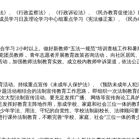
法》、《行政监察法》、《行政诉讼法》、《民办教育促使法》
成员学习日及理论学习中心组重点学习《宪法修正案》、《民办
合学习 2小时以上。做好新教师“五法一规范”培训查核工作和
党团员教师， 青年志愿者开展教育政策咨询活动， 向社区居民
评选活动，加强教师法制教育实效。成立校内教师申诉渠道，依法
教育活动。持续重点宣传《未成年人保护法》、《预防未成年人
专题活动相结合的法制宣传教育工作思路， 即组织一次法制教育
一次大型法制宣传活动。要充足发挥广播、 网络等宣传舆论工具
足发挥好教育主阵地作用，形成学校、家庭和社会三位一体的教育
青少年学法、用法、守纪的自觉性。学校法制副校长、法律顾问
进行课外法制教育，不断完善“学校、家庭、社会”三位一体的青