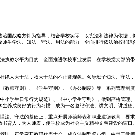
法治国战略方针为指导，结合学校实际，以宪法和法律为依据，
校师生学法、知法、守法、用法的能力，全面推行依法治校和综
依法执教水平为目的，全面推进学校事业发展，在学校党支部的
持杜绝人大于法．权大于法的不正常现象。领导班子知法、守法
的《教师守则》、《学生守则》、《办公制度》等一系列管理制
《中小学生日常行为规范》、《中小学生守则》，做到严格管理
学生养成良好的行为习惯，成为一名遵纪守法、讲文明、讲道德
、懂法、守法的基础上，重点开展师德师表和职业道德教育，要
教书育人，为人师表，使学校成为社会主义精神文明建设的窗口
主管理，正常召开教职代表大会，成立法制监督小组，由骨干教师