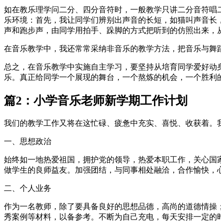
如在教乐理学问二分、四分音符时，一般教学只讲二分音符唱
乐环境：首先，我让同学们辨别出声音的长短，如猫叫声音长
声和跑步声，由同学用拍手、跺脚的方式把听到的仿照出来，
在音乐教学中，我还常常采纳非音乐的教学方法，把音乐与舞
总之，在音乐教学中实施自主学习，要坚持从培育同学爱好动
乐。真正给同学一个展现的舞台，一个熬炼的机会，一个胜利的
篇2：小学音乐老师新学期工作计划
我们的教学工作又将在这忙碌、疲惫中充实、喜悦、收获着。我
一、思想政治
始终如一地热爱祖国，拥护党的领导，热爱本职工作，关心国
做学生的良师益友。加强团结，与同事相处融洽，合作愉快，
二、个人业务
作为一名教师，除了要具备良好的思想品德，高尚的道德情操
秀案例等材料，以备参考。不断为自己充电，每天安排一定的