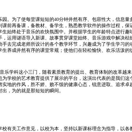
乐园。为了使每堂课短短的40分钟井然有序、包容性大，信息量
到课前再备课，备教材、备学生，熟悉教学软件的操作过程，保
学生始终处于音乐的欢快氛围中。并根据学生的年龄特点进行趣
手，运用谜语导入新课、故事贯穿课堂始终、音乐游戏中解决枯
动手去完成老师所设计的各个教学环节，兴趣成为了学生学习的
学生养成井然有序的课堂常规；使他们在轻松愉快、欢乐活泼的
为音乐学科这小三门，随着素质教育的提出、教育体制的改革越
也为学校的艺术教育提供了展示的平台，这演出代表的是我们这
踏实地的作风，胜不娇、败不馁的健康心态，锐意进取、追求卓
付出，为的就是那短短的瞬间。
、学校有关工作意见，以校为本，坚持以新课标理念为指导，以