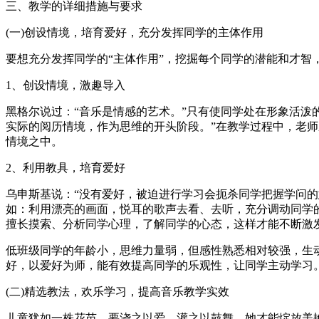
三、教学的详细措施与要求
(一)创设情境，培育爱好，充分发挥同学的主体作用
要想充分发挥同学的“主体作用”，挖掘每个同学的潜能和才
1、创设情境，激趣导入
黑格尔说过：“音乐是情感的艺术。”只有使同学处在形象活泼
实际的阅历情境，作为思维的开头阶段。”在教学过程中，老
情境之中。
2、利用教具，培育爱好
乌申斯基说：“没有爱好，被迫进行学习会扼杀同学把握学问的
如：利用漂亮的画面，悦耳的歌声去看、去听，充分调动同学
擅长摸索、分析同学心理，了解同学的心态，这样才能不断激
低班级同学的年龄小，思维力量弱，但感性熟悉相对较强，生
好，以爱好为师，能有效提高同学的乐观性，让同学主动学习
(二)精选教法，欢乐学习，提高音乐教学实效
儿童犹如一株花苗，要浇之以爱，灌之以鼓舞，她才能绽放美