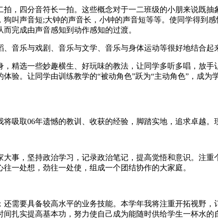
二拍，四分音符长一拍。这些概念对于一二班级的小朋来说既抽
，狗叫声音短;大钟的声音长，小钟的声音短等等。使同学得到感
从而完成由声音感知到动作感知的过渡。
蹈、音乐与戏剧、音乐与文学、音乐与身体运动等很好地结合起
身，精选一些妙趣横生、好玩味的教法，让同学多听多唱，放手
体验。让同学由训练教学的“被动角色”跃为“主动角色”，成为
将吸取06年遗憾的教训、收获的经验，脚踏实地，追求卓越。
家大事，坚持政治学习，记录政治笔记，提高觉悟和意识。注重
心往一处想，劲往一处使，组成一个团结协作的大家庭。
；还需要具备较高水平的业务技能。本学年我将注重开拓视野，
时间扎实提高基本功，努力使自己成为能随时供给学生一杯水的