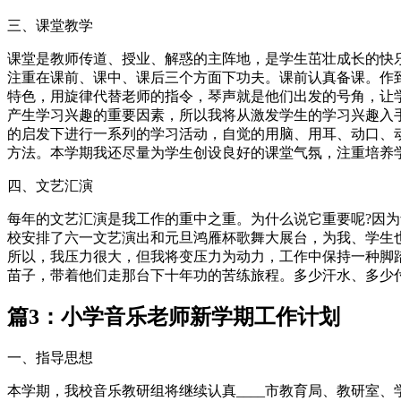
三、课堂教学
课堂是教师传道、授业、解惑的主阵地，是学生茁壮成长的快
注重在课前、课中、课后三个方面下功夫。课前认真备课。作
特色，用旋律代替老师的指令，琴声就是他们出发的号角，让
产生学习兴趣的重要因素，所以我将从激发学生的学习兴趣入
的启发下进行一系列的学习活动，自觉的用脑、用耳、动口、
方法。本学期我还尽量为学生创设良好的课堂气氛，注重培养
四、文艺汇演
每年的文艺汇演是我工作的重中之重。为什么说它重要呢?因
校安排了六一文艺演出和元旦鸿雁杯歌舞大展台，为我、学生
所以，我压力很大，但我将变压力为动力，工作中保持一种脚
苗子，带着他们走那台下十年功的苦练旅程。多少汗水、多少
篇3：小学音乐老师新学期工作计划
一、指导思想
本学期，我校音乐教研组将继续认真____市教育局、教研室