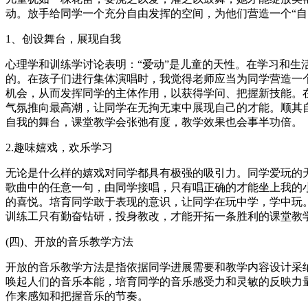
动。放手给同学一个充分自由发挥的空间，为他们营造一个“
1、创设舞台，展现自我
心理学和训练学讨论表明：“爱动”是儿童的天性。在学习和
的。在孩子们进行集体演唱时，我觉得老师应当为同学营造一个
机会，从而发挥同学的主体作用，以获得学问、把握新技能。
气氛推向最高潮，让同学在无拘无束中展现自己的才能。顺其
自我的舞台，课堂教学会张弛有度，教学效果也会事半功倍。
2.趣味嬉戏，欢乐学习
无论是什么样的嬉戏对同学都具有极强的吸引力。同学爱玩的
歌曲中的任意一句，由同学接唱，只有唱正确的才能坐上我的
的喜悦。培育同学敢于表现的意识，让同学在玩中学，学中玩
训练工只有勤奋钻研，投身教改，才能开拓一条胜利的课堂教学
(四)、开放的音乐教学方法
开放的音乐教学方法是指依据同学进展需要和教学内容设计采
唤起人们的音乐本能，培育同学的音乐感受力和灵敏的反映力
作来感知和把握音乐的节奏。