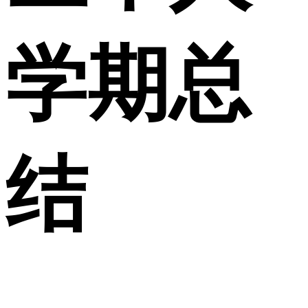
学期总
结